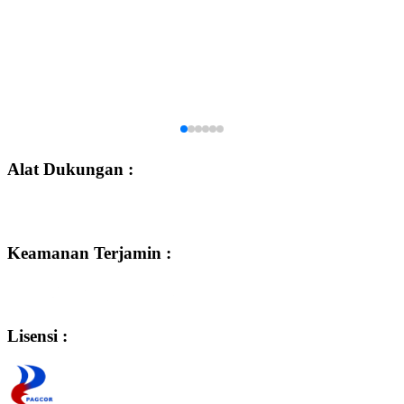
Alat Dukungan :
Keamanan Terjamin :
Lisensi :