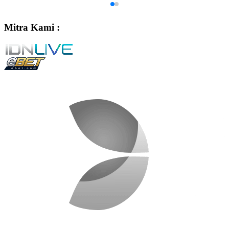
Mitra Kami :