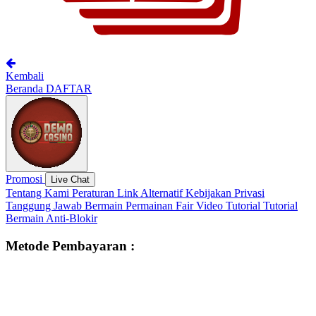
Kembali
Beranda
DAFTAR
Promosi
Live Chat
Tentang Kami
Peraturan
Link Alternatif
Kebijakan Privasi
Tanggung Jawab Bermain
Permainan Fair
Video Tutorial
Tutorial
Bermain
Anti-Blokir
Metode Pembayaran :