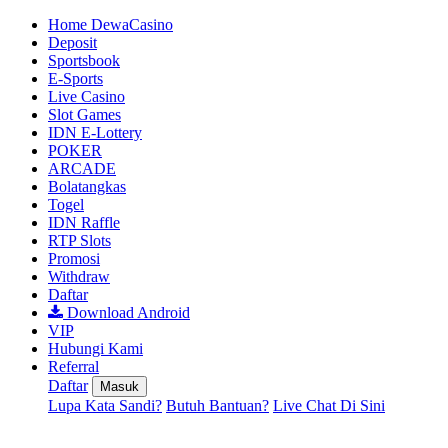
Home DewaCasino
Deposit
Sportsbook
E-Sports
Live Casino
Slot Games
IDN E-Lottery
POKER
ARCADE
Bolatangkas
Togel
IDN Raffle
RTP Slots
Promosi
Withdraw
Daftar
Download Android
VIP
Hubungi Kami
Referral
Daftar
Masuk
Lupa Kata Sandi?
Butuh Bantuan?
Live Chat Di Sini