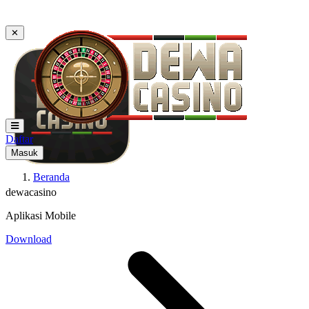
✕
Daftar
Masuk
Beranda
dewacasino
Aplikasi Mobile
Download