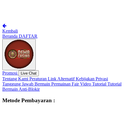
Kembali
Beranda
DAFTAR
Promosi
Live Chat
Tentang Kami
Peraturan
Link Alternatif
Kebijakan Privasi
Tanggung Jawab Bermain
Permainan Fair
Video Tutorial
Tutorial
Bermain
Anti-Blokir
Metode Pembayaran :