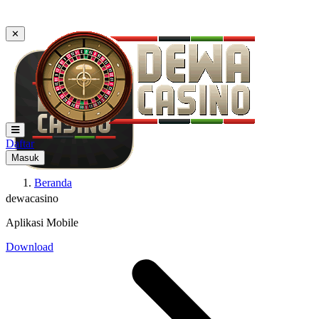
✕
Daftar
Masuk
Beranda
dewacasino
Aplikasi Mobile
Download