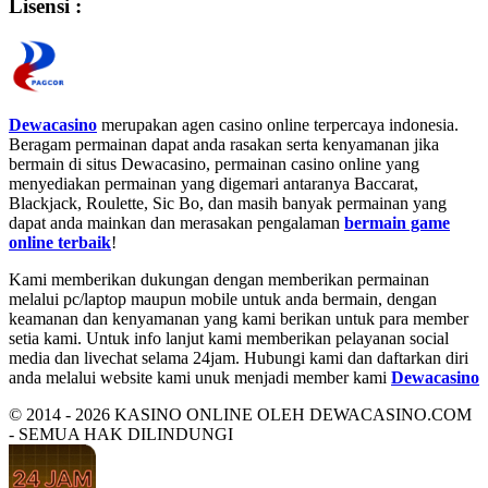
Lisensi :
Dewacasino
merupakan agen casino online terpercaya indonesia.
Beragam permainan dapat anda rasakan serta kenyamanan jika
bermain di situs Dewacasino, permainan casino online yang
menyediakan permainan yang digemari antaranya Baccarat,
Blackjack, Roulette, Sic Bo, dan masih banyak permainan yang
dapat anda mainkan dan merasakan pengalaman
bermain game
online terbaik
!
Kami memberikan dukungan dengan memberikan permainan
melalui pc/laptop maupun mobile untuk anda bermain, dengan
keamanan dan kenyamanan yang kami berikan untuk para member
setia kami. Untuk info lanjut kami memberikan pelayanan social
media dan livechat selama 24jam. Hubungi kami dan daftarkan diri
anda melalui website kami unuk menjadi member kami
Dewacasino
© 2014 - 2026 KASINO ONLINE OLEH DEWACASINO.COM
- SEMUA HAK DILINDUNGI