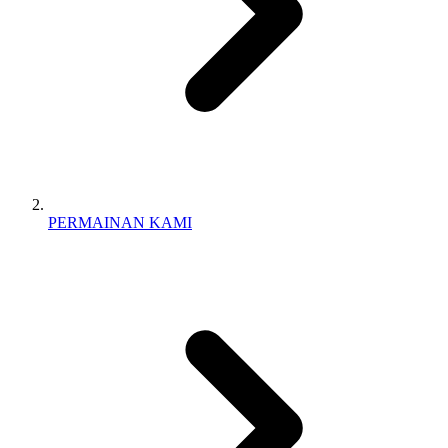
PERMAINAN KAMI