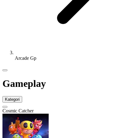
Arcade Gp
Gameplay
Kategori
Cosmic Catcher