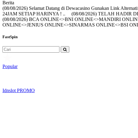
Berita
(08/08/2026)
Selamat Datang di Dewacasino Gunakan Link Alternatif
24JAM SETIAP HARINYA ! ..
(08/08/2026)
TELAH HADIR D
(08/08/2026)
BCA ONLINE<>BNI ONLINE<>MANDIRI ONLI
ONLINE<>JENIUS ONLINE<>SINARMAS ONLINE<>BSI O
FastSpin
Popular
Idnslot
PROMO