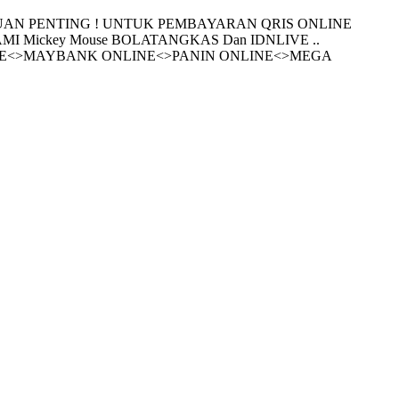
AN PENTING ! UNTUK PEMBAYARAN QRIS ONLINE
 Mickey Mouse BOLATANGKAS Dan IDNLIVE ..
INE<>MAYBANK ONLINE<>PANIN ONLINE<>MEGA