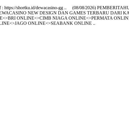
 : https://shortku.id/dewacasino-gg ..
(08/08/2026)
PEMBERITAHU
EWACASINO NEW DESIGN DAN GAMES TERBARU DARI KAMI
NE<>BRI ONLINE<>CIMB NIAGA ONLINE<>PERMATA ONL
NLINE<>JAGO ONLINE<>SEABANK ONLINE ..