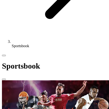
Sportsbook
Sportsbook