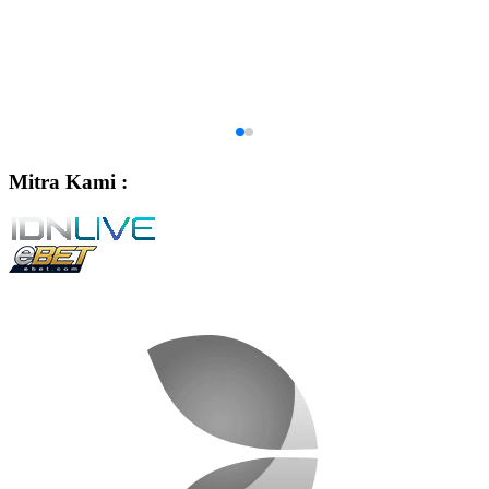
Mitra Kami :