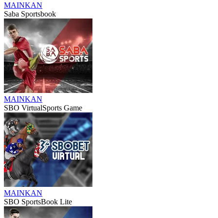
MAINKAN
Saba Sportsbook
MAINKAN
SBO VirtualSports Game
MAINKAN
SBO SportsBook Lite