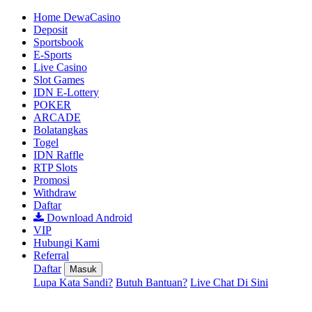
Home DewaCasino
Deposit
Sportsbook
E-Sports
Live Casino
Slot Games
IDN E-Lottery
POKER
ARCADE
Bolatangkas
Togel
IDN Raffle
RTP Slots
Promosi
Withdraw
Daftar
Download Android
VIP
Hubungi Kami
Referral
Daftar
Masuk
Lupa Kata Sandi?
Butuh Bantuan?
Live Chat Di Sini