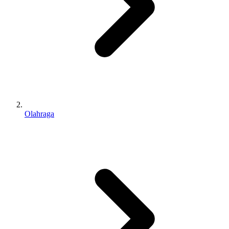
Olahraga