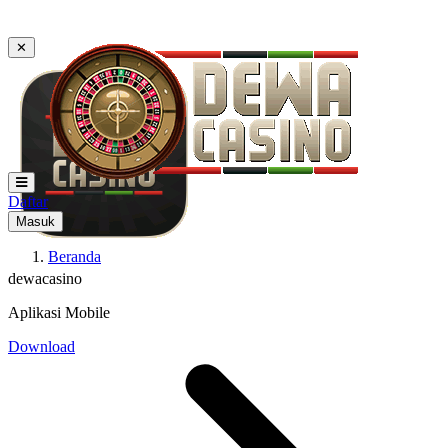
✕
Daftar
Masuk
Beranda
dewacasino
Aplikasi Mobile
Download